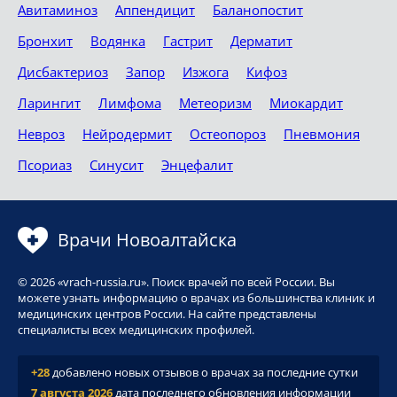
Авитаминоз
Аппендицит
Баланопостит
Бронхит
Водянка
Гастрит
Дерматит
Дисбактериоз
Запор
Изжога
Кифоз
Ларингит
Лимфома
Метеоризм
Миокардит
Невроз
Нейродермит
Остеопороз
Пневмония
Псориаз
Синусит
Энцефалит
Врачи Новоалтайска
© 2026 «vrach-russia.ru». Поиск врачей по всей России. Вы
можете узнать информацию о врачах из большинства клиник и
медицинских центров России. На сайте представлены
специалисты всех медицинских профилей.
+28
добавлено новых отзывов о врачах за последние сутки
7 августа 2026
дата последнего обновления информации