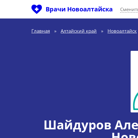
Врачи Новоалтайска
Сменит
Главная
»
Алтайский край
»
Новоалтайск
Шайдуров Але
Нов