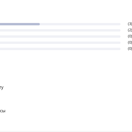
(3
(2
(0
(0
(0
ту
осы