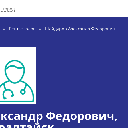
ь город
»
Рентгенолог
»
Шайдуров Александр Федорович
ксандр Федорович
,
оалтайск