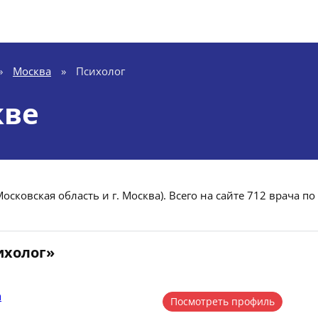
»
Москва
»
Психолог
кве
сковская область и г. Москва). Всего на сайте 712 врача по
ихолог»
а
Посмотреть профиль