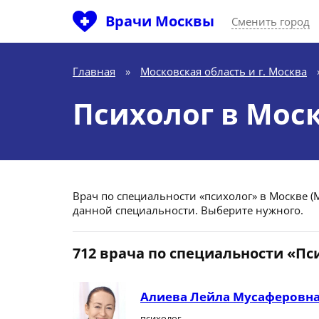
Врачи Москвы
Сменить город
Главная
»
Московская область и г. Москва
Психолог в Мос
Врач по специальности «психолог» в Москве (Мо
данной специальности. Выберите нужного.
712 врача по специальности «Пс
Алиева Лейла Мусаферовн
психолог