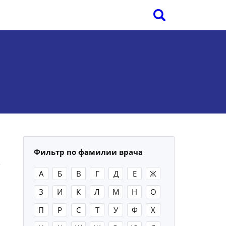
Фильтр по фамилии врача
А
Б
В
Г
Д
Е
Ж
З
И
К
Л
М
Н
О
П
Р
С
Т
У
Ф
Х