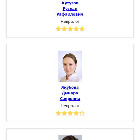
Кутузов
Руслан
Рафаилович
Невролог
Якубова
Динара
Саяровна
Невролог