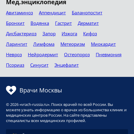
Мед.энциклопедия
Авитаминоз
Аппендицит
Баланопостит
Бронхит
Водянка
Гастрит
Дерматит
Дисбактериоз
Запор
Изжога
Кифоз
Ларингит
Лимфома
Метеоризм
Миокардит
Невроз
Нейродермит
Остеопороз
Пневмония
Псориаз
Синусит
Энцефалит
Врачи Москвы
© 2026 «vrach-russia.ru». Поиск врачей по всей России. Вы
можете узнать информацию о врачах из большинства клиник и
медицинских центров России. На сайте представлены
специалисты всех медицинских профилей.