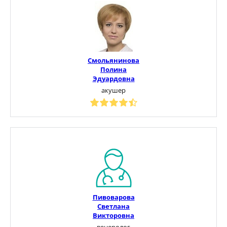
Смольянинова
Полина
Эдуардовна
акушер
Пивоварова
Светлана
Викторовна
венеролог