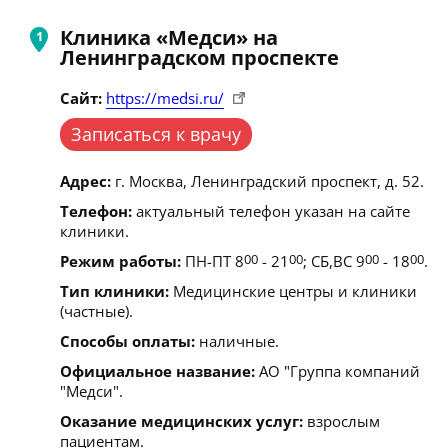
Клиника «Медси» на
Ленинградском проспекте
Сайт:
https://medsi.ru/
Записаться к врачу
Адрес:
г. Москва, Ленинградский проспект, д. 52.
Телефон:
актуальный телефон указан на сайте
клиники.
Режим работы:
ПН-ПТ 8
00
- 21
00
; СБ,ВС 9
00
- 18
00
.
Тип клиники:
Медицинские центры и клиники
(частные).
Способы оплаты:
наличные.
Официальное название:
АО "Группа компаний
"Медси".
Оказание медицинских услуг:
взрослым
пациентам.