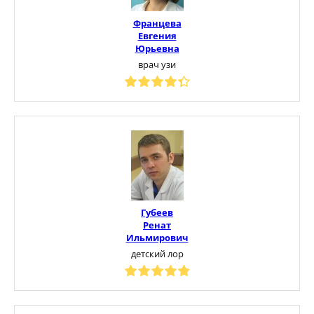
Францева
Евгения
Юрьевна
врач узи
Губеев
Ренат
Ильмирович
детский лор