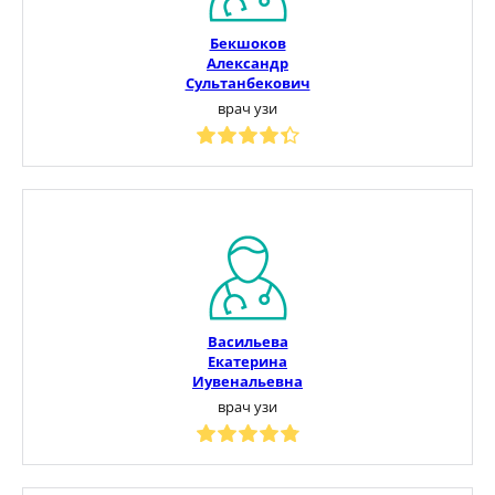
Бекшоков
Александр
Сультанбекович
врач узи
Васильева
Екатерина
Иувенальевна
врач узи