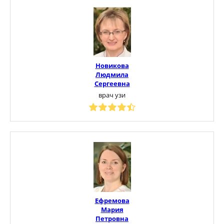
Новикова
Людмила
Сергеевна
врач узи
Ефремова
Мария
Петровна