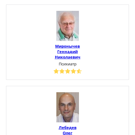
Миронычев
Геннадий
Николаевич
Психиатр
Лебедев
Олег