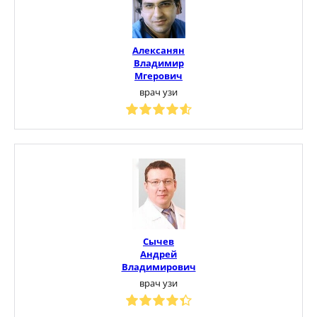
Алексанян
Владимир
Мгерович
врач узи
Сычев
Андрей
Владимирович
врач узи