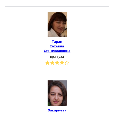
Таран
Татьяна
Станиславовна
врач узи
Закариева