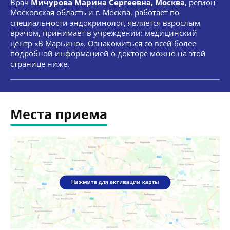
Врач
Мичурова Марина Сергеевна, Москва
, регион
Московская область и г. Москва, работает по
специальности эндокринолог, является взрослым
врачом, принимает в учреждении: медицинский
центр «В Марьино». Ознакомиться со всей более
подробной информацией о докторе можно на этой
странице ниже.
Места приема