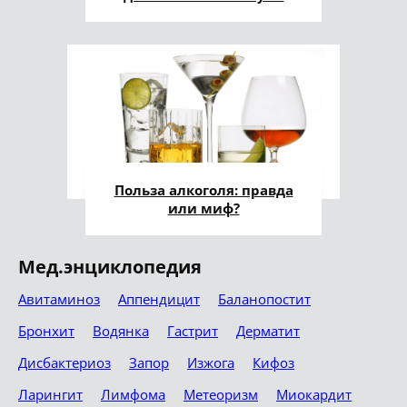
Польза алкоголя: правда
или миф?
Мед.энциклопедия
Авитаминоз
Аппендицит
Баланопостит
Бронхит
Водянка
Гастрит
Дерматит
Дисбактериоз
Запор
Изжога
Кифоз
Ларингит
Лимфома
Метеоризм
Миокардит