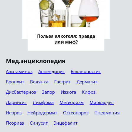
Польза алкоголя: правда
или миф?
Мед.энциклопедия
Авитаминоз
Аппендицит
Баланопостит
Бронхит
Водянка
Гастрит
Дерматит
Дисбактериоз
Запор
Изжога
Кифоз
Ларингит
Лимфома
Метеоризм
Миокардит
Невроз
Нейродермит
Остеопороз
Пневмония
Псориаз
Синусит
Энцефалит