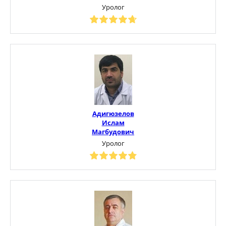
Уролог
Адигюзелов
Ислам
Магбудович
Уролог