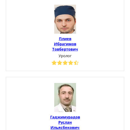
Плиев
Ибрагимов
Товбертович
Уролог
Гаджимурадов
Руслан
Ильясбекович