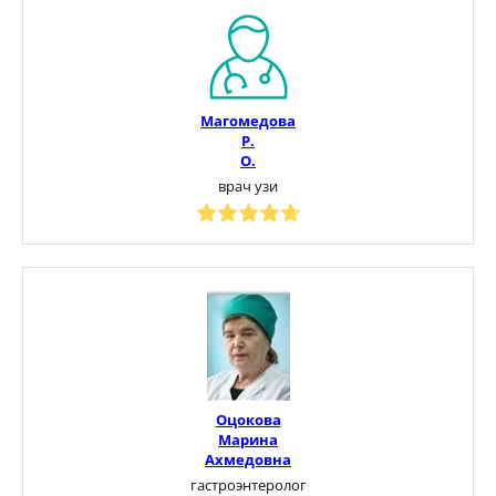
Магомедова
Р.
О.
врач узи
Оцокова
Марина
Ахмедовна
гастроэнтеролог