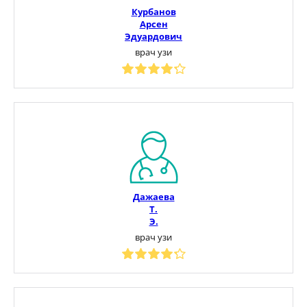
Курбанов
Арсен
Эдуардович
врач узи
Дажаева
Т.
Э.
врач узи