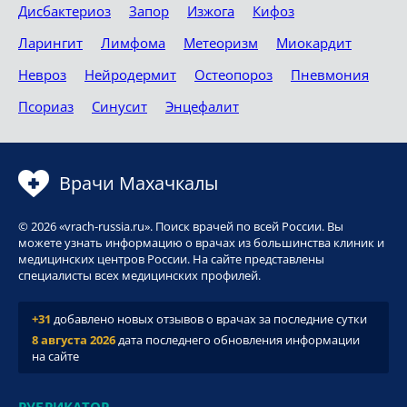
Дисбактериоз
Запор
Изжога
Кифоз
Ларингит
Лимфома
Метеоризм
Миокардит
Невроз
Нейродермит
Остеопороз
Пневмония
Псориаз
Синусит
Энцефалит
Врачи Махачкалы
© 2026 «vrach-russia.ru». Поиск врачей по всей России. Вы
можете узнать информацию о врачах из большинства клиник и
медицинских центров России. На сайте представлены
специалисты всех медицинских профилей.
+31
добавлено новых отзывов о врачах за последние сутки
8 августа 2026
дата последнего обновления информации
на сайте