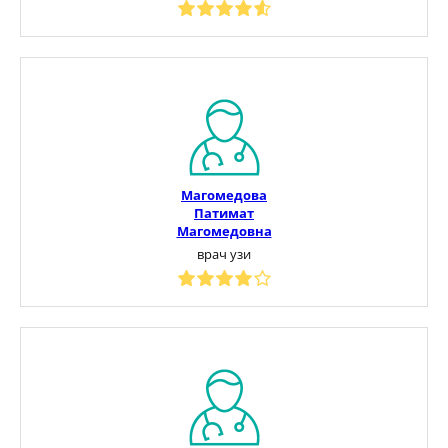
Магомедова
Патимат
Магомедовна
врач узи