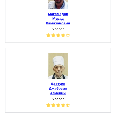
Магомедов
Мурад
Рамазанович
Уролог
Дахтуев
Джабраил
Алиевич
Уролог