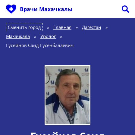
Врачи Махачкалы
Сменить город
Главная
»
Дагестан
»
Махачкала
»
Уролог
»
Гусейнов Саид Гусенбалаевич