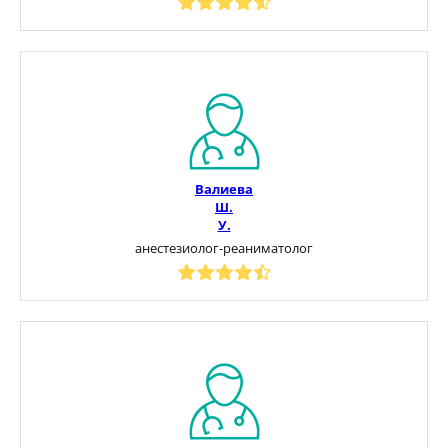
Валиева
Ш.
У.
анестезиолог-реаниматолог