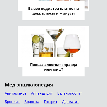
Вызов педиатра платно на
дом: плюсы и минусы
Польза алкоголя: правда
или миф?
Мед.энциклопедия
Авитаминоз
Аппендицит
Баланопостит
Бронхит
Водянка
Гастрит
Дерматит