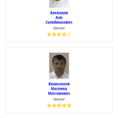
Бахмудов
Али
Сулейманович
Уролог
Биарсланов
Магомед
Мухтарович
Уролог