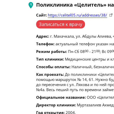
Поликлиника «Целитель» на
Сайт:
https://celitel05.ru/addresses/38/
Записаться к врачу
Адрес:
г. Махачкала, ул. Абдулы Алиева, 
Телефон:
актуальный телефон указан на
Режим работы:
Пн-Сб 08
00
- 21
00
; Вс 09
0
Тип клиники:
Медицинские центры и кл
Способы оплаты:
Наличный, безналичн
Как проехать:
До поликлиники «Целитель
помощью маршруток № 14, 61. Нужно буд
до пересечения с ул. Ляхова и по ней пр
№4а. Весь пеший путь по времени займет
Официальное название:
ООО «Целител
Директор клиники:
Муртазалиев Ахмед
Год открытия:
2004.