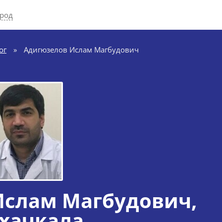
ород
ог
»
Адигюзелов Ислам Магбудович
Ислам Магбудович
,
хачкала