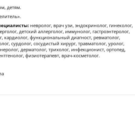
м, детям.
литель».
пециалисты:
невролог, врач узи, эндокринолог, гинеколог,
лерголог, детский аллерголог, иммунолог, гастроэнтеролог,
г, кардиолог, функциональный диагност, ревматолог,
ог, сурдолог, сосудистый хирург, травматолог, уролог,
енеролог, дерматолог, трихолог, инфекционист, ортопед,
ентгенолог, физиотерапевт, врач-косметолог.
ла