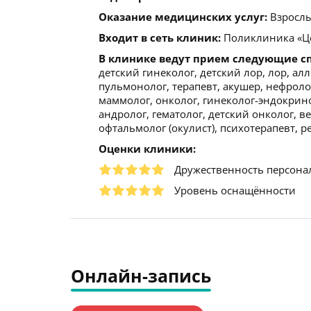
Оказание медицинских услуг:
Взрослы
Входит в сеть клиник:
Поликлиника «Це
В клинике ведут прием следующие с
детский гинеколог, детский лор, лор, ал
пульмонолог, терапевт, акушер, нефроло
маммолог, онколог, гинеколог-эндокринол
андролог, гематолог, детский онколог, в
офтальмолог (окулист), психотерапевт, р
Оценки клиники:
Дружественность персона
Уровень оснащённости
Онлайн-запись