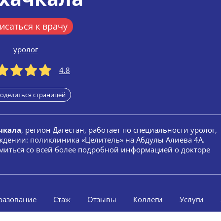
исаться к врачу
уролог
4.8
оделиться страницей
чкала
, регион Дагестан, работает по специальности уролог,
ждении: поликлиника «Целитель» на Абдулы Алиева 4А.
омиться со всей более подробной информацией о докторе
разование
Стаж
Отзывы
Коллеги
Услуги