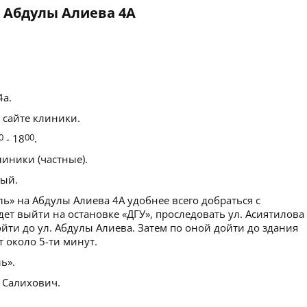
 Абдулы Алиева 4А
4а.
 сайте клиники.
0
- 18
00
.
иники (частные).
ый.
» на Абдулы Алиева 4А удобнее всего добраться с
ет выйти на остановке «ДГУ», проследовать ул. Асиятилова
ойти до ул. Абдулы Алиева. Затем по оной дойти до здания
 около 5-ти минут.
ь».
 Салихович.