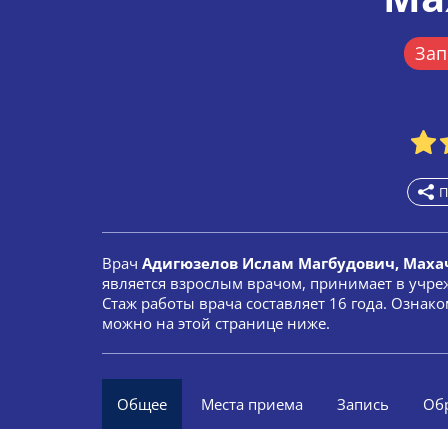
Зап
П
Врач
Адигюзелов Ислам Магбудович, Маха
является взрослым врачом, принимает в учре
Стаж работы врача составляет 16 года. Ознак
можно на этой странице ниже.
Общее
Места приема
Запись
Об