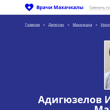
Врачи Махачкалы
Сменить г
Главная
»
Дагестан
»
Махачкала
»
Урол
Адигюзелов 
Ма