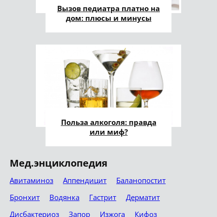
Вызов педиатра платно на
дом: плюсы и минусы
Польза алкоголя: правда
или миф?
Мед.энциклопедия
Авитаминоз
Аппендицит
Баланопостит
Бронхит
Водянка
Гастрит
Дерматит
Дисбактериоз
Запор
Изжога
Кифоз