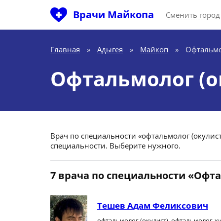
Врачи Майкопа
Сменить город
Главная
»
Адыгея
»
Майкоп
»
Офтальмо
Офтальмолог (о
Врач по специальности «офтальмолог (окулист)
специальности. Выберите нужного.
7 врача по специальности «Офта
Тешев Адам Феликсович
офтальмолог (окулист), офтальмолог-х