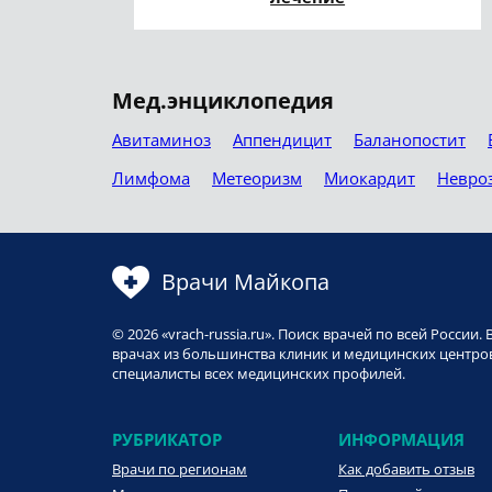
Мед.энциклопедия
Авитаминоз
Аппендицит
Баланопостит
Лимфома
Метеоризм
Миокардит
Невро
Врачи Майкопа
© 2026 «vrach-russia.ru». Поиск врачей по всей Росси
врачах из большинства клиник и медицинских центров
специалисты всех медицинских профилей.
РУБРИКАТОР
ИНФОРМАЦИЯ
Врачи по регионам
Как добавить отзыв