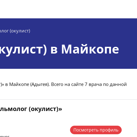
лог (окулист)
кулист) в Майкопе
» в Майкопе (Адыгея). Всего на сайте 7 врача по данной
льмолог (окулист)»
Посмотреть профиль
ирург