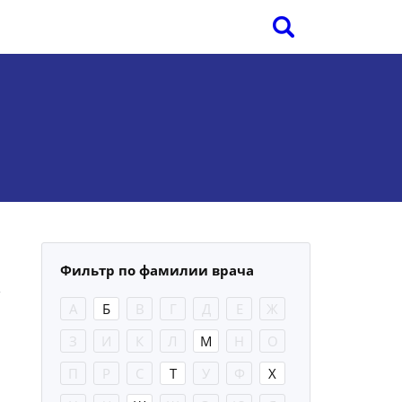
Фильтр по фамилии врача
А
Б
В
Г
Д
Е
Ж
З
И
К
Л
М
Н
О
П
Р
С
Т
У
Ф
Х