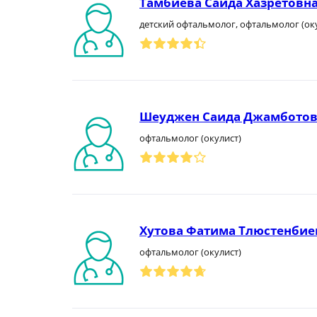
Тамбиева Саида Хазретовн
детский офтальмолог, офтальмолог (ок
Шеуджен Саида Джамбото
офтальмолог (окулист)
Хутова Фатима Тлюстенбие
офтальмолог (окулист)