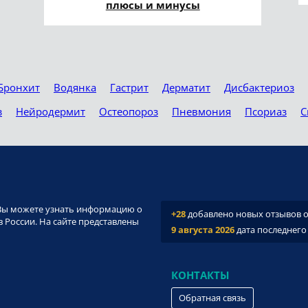
плюсы и минусы
Бронхит
Водянка
Гастрит
Дерматит
Дисбактериоз
з
Нейродермит
Остеопороз
Пневмония
Псориаз
С
и. Вы можете узнать информацию о
+28
добавлено новых отзывов о 
 России. На сайте представлены
9 августа 2026
дата последнего
КОНТАКТЫ
Обратная связь