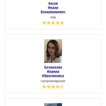
Басов
Федор
Владимирович
лор
Хачмахова
Фарида
Ибрагимовна
гастроэнтеролог