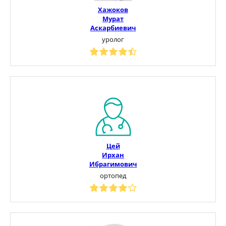
Хажоков
Мурат
Аскарбиевич
уролог
Цей
Ирхан
Ибрагимович
ортопед