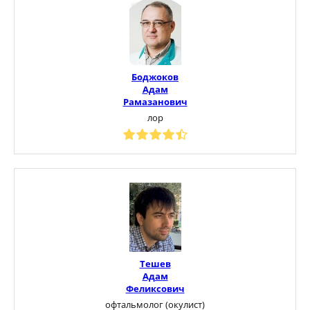
Боджоков
Адам
Рамазанович
лор
Тешев
Адам
Феликсович
офтальмолог (окулист)