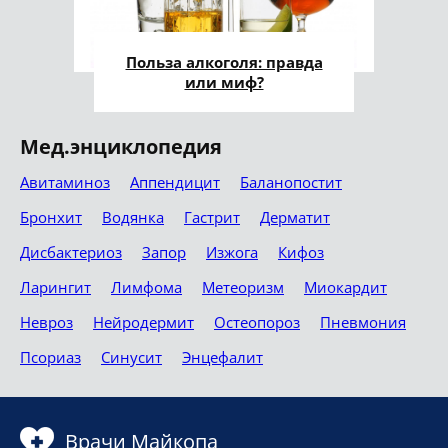
Польза алкоголя: правда
или миф?
Мед.энциклопедия
Авитаминоз
Аппендицит
Баланопостит
Бронхит
Водянка
Гастрит
Дерматит
Дисбактериоз
Запор
Изжога
Кифоз
Ларингит
Лимфома
Метеоризм
Миокардит
Невроз
Нейродермит
Остеопороз
Пневмония
Псориаз
Синусит
Энцефалит
Врачи Майкопа