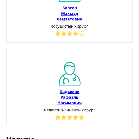
Борсов
Махмуд
Хамзатович
сосудистый хирург
Кадымов
Рафаэль
Насимович
челюстно-лицевой хирург