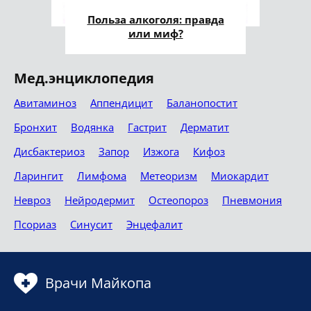
Польза алкоголя: правда
или миф?
Мед.энциклопедия
Авитаминоз
Аппендицит
Баланопостит
Бронхит
Водянка
Гастрит
Дерматит
Дисбактериоз
Запор
Изжога
Кифоз
Ларингит
Лимфома
Метеоризм
Миокардит
Невроз
Нейродермит
Остеопороз
Пневмония
Псориаз
Синусит
Энцефалит
Врачи Майкопа