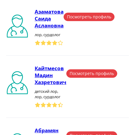
Азаматова
Посмотреть профиль
Саида
Аслановна
лор, сурдолог
Кайтмесов
Посмотреть профиль
Мадин
Хазретович
детский лор,
лор, сурдолог
Абрамян