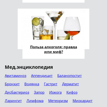
Польза алкоголя: правда
или миф?
Мед.энциклопедия
Авитаминоз
Аппендицит
Баланопостит
Бронхит
Водянка
Гастрит
Дерматит
Дисбактериоз
Запор
Изжога
Кифоз
Ларингит
Лимфома
Метеоризм
Миокардит