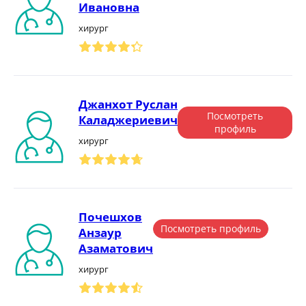
Ивановна
хирург
Джанхот Руслан
Посмотреть
Каладжериевич
профиль
хирург
Почешхов
Посмотреть профиль
Анзаур
Азаматович
хирург