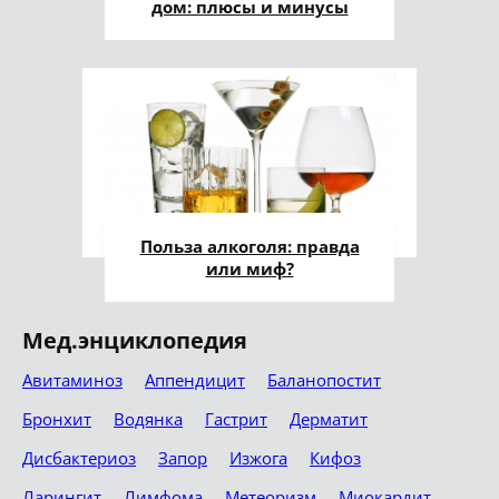
дом: плюсы и минусы
Польза алкоголя: правда
или миф?
Мед.энциклопедия
Авитаминоз
Аппендицит
Баланопостит
Бронхит
Водянка
Гастрит
Дерматит
Дисбактериоз
Запор
Изжога
Кифоз
Ларингит
Лимфома
Метеоризм
Миокардит