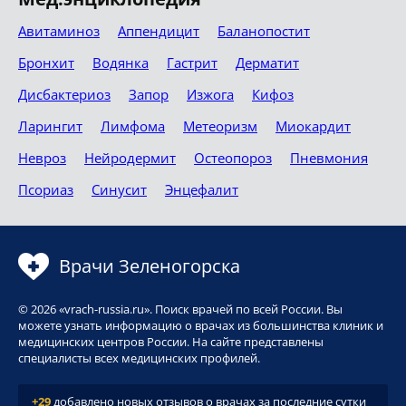
Авитаминоз
Аппендицит
Баланопостит
Бронхит
Водянка
Гастрит
Дерматит
Дисбактериоз
Запор
Изжога
Кифоз
Ларингит
Лимфома
Метеоризм
Миокардит
Невроз
Нейродермит
Остеопороз
Пневмония
Псориаз
Синусит
Энцефалит
Врачи Зеленогорска
© 2026 «vrach-russia.ru». Поиск врачей по всей России. Вы
можете узнать информацию о врачах из большинства клиник и
медицинских центров России. На сайте представлены
специалисты всех медицинских профилей.
+29
добавлено новых отзывов о врачах за последние сутки