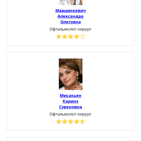
Марцинкевич
Александра
Олеговна
Офтальмолог-хирург
Мисакьян
Каринэ
Суреновна
Офтальмолог-хирург