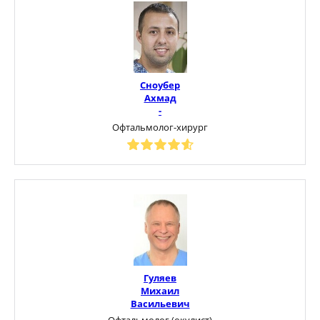
Сноубер
Ахмад
-
Офтальмолог-хирург
Гуляев
Михаил
Васильевич
Офтальмолог (окулист)