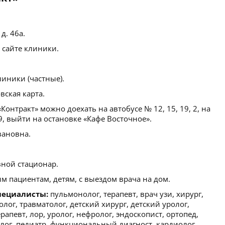
д. 46а.
 сайте клиники.
иники (частные).
ская карта.
онтракт» можно доехать на автобусе № 12, 15, 19, 2, на
9, выйти на остановке «Кафе Восточное».
вановна.
ной стационар.
м пациентам, детям, с выездом врача на дом.
пециалисты:
пульмонолог, терапевт, врач узи, хирург,
олог, травматолог, детский хирург, детский уролог,
апевт, лор, уролог, нефролог, эндоскопист, ортопед,
лог, педиатр, функциональный диагност, кардиолог,