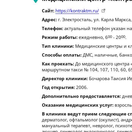
Сайт:
https://kontraktm.ru/
Адрес:
г. Электросталь, ул. Карла Маркса, 
Телефон:
актуальный телефон указан на
Режим работы:
ежедневно, 6
00
- 20
00
.
Тип клиники:
Медицинские центры и кл
Способы оплаты:
ДМС, наличные, банков
Как проехать:
До медицинского центра «К
маршрутном такси № 104, 107, 110, 60, 6
Директор клиники:
Бочарова Таисия И
Год открытия:
2006.
Дополнительно предоставляется:
днев
Оказание медицинских услуг:
взрослы
В клинике ведут прием следующие с
дерматолог, офтальмолог (окулист), андр
мануальный терапевт, невролог, психотер
акушер, гинеколог-эндокринолог, гинеко