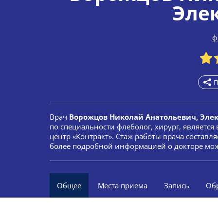
Эле
ф
П
Врач
Ворожцов Николай Анатольевич, Элек
по специальности флеболог, хирург, являетс
центр «Контракт». Стаж работы врача составля
более подробной информацией о докторе мож
Общее
Места приема
Запись
Об