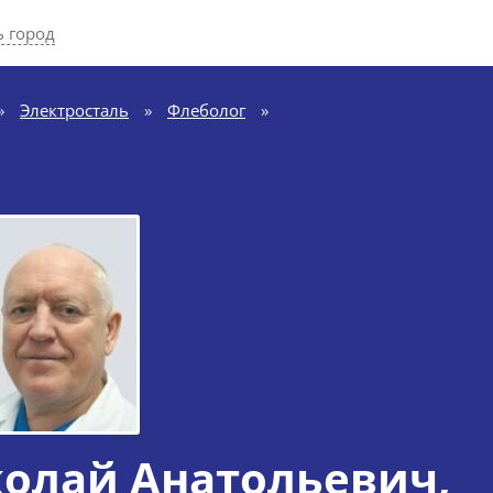
 город
»
Электросталь
»
Флеболог
»
олай Анатольевич
,