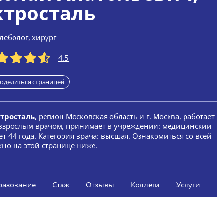
ктросталь
леболог
,
хирург
4.5
оделиться страницей
тросталь
, регион Московская область и г. Москва, работает
я взрослым врачом, принимает в учреждении: медицинский
ет 44 года. Категория врача: высшая. Ознакомиться со всей
но на этой странице ниже.
разование
Стаж
Отзывы
Коллеги
Услуги