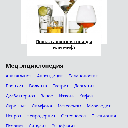
Польза алкоголя: правда
или миф?
Мед.энциклопедия
Авитаминоз
Аппендицит
Баланопостит
Бронхит
Водянка
Гастрит
Дерматит
Дисбактериоз
Запор
Изжога
Кифоз
Ларингит
Лимфома
Метеоризм
Миокардит
Невроз
Нейродермит
Остеопороз
Пневмония
Псориаз
Синусит
Энцефалит