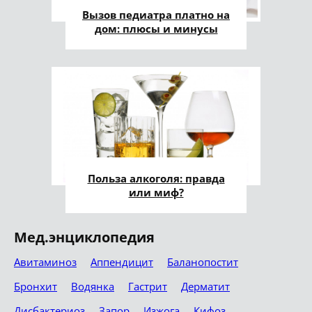
Вызов педиатра платно на
дом: плюсы и минусы
Польза алкоголя: правда
или миф?
Мед.энциклопедия
Авитаминоз
Аппендицит
Баланопостит
Бронхит
Водянка
Гастрит
Дерматит
Дисбактериоз
Запор
Изжога
Кифоз