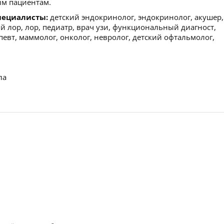
м пациентам.
пециалисты:
детский эндокринолог, эндокринолог, акушер,
ий лор, лор, педиатр, врач узи, функциональный диагност,
апевт, маммолог, онколог, невролог, детский офтальмолог,
ла