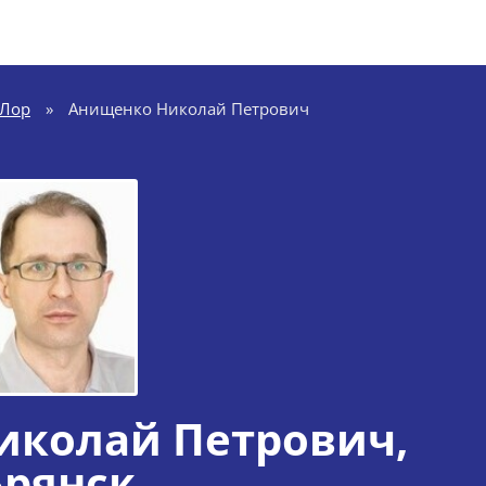
Лор
»
Анищенко Николай Петрович
иколай Петрович
,
Брянск