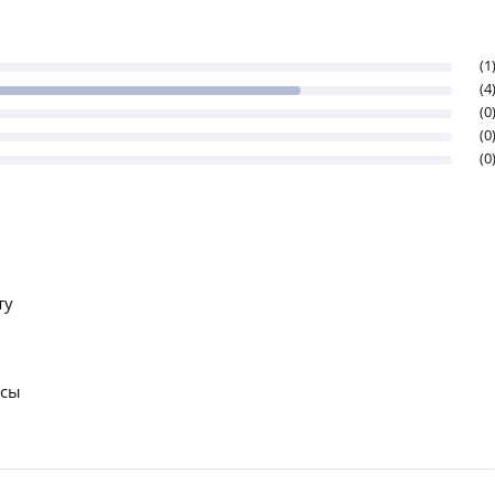
(1
(4
(0
(0
(0
ту
осы