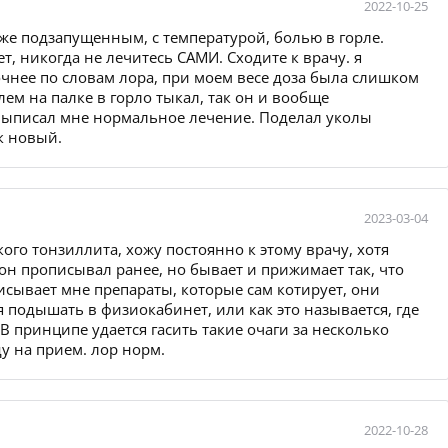
2022-10-25
уже подзапущенным, с температурой, болью в горле.
т, никогда не лечитесь САМИ. Сходите к врачу. я
чнее по словам лора, при моем весе доза была слишком
олем на палке в горло тыкал, так он и вообще
е выписал мне нормальное лечение. Поделал уколы
к новый.
2023-03-04
ого тонзиллита, хожу постоянно к этому врачу, хотя
 он прописывал ранее, но бывает и прижимает так, что
исывает мне препараты, которые сам котирует, они
 подышать в физиокабинет, или как это называется, где
 В принципе удается гасить такие очаги за несколько
ду на прием. лор норм.
2022-10-28