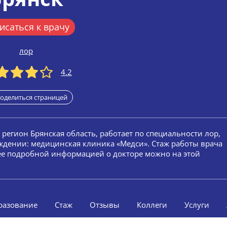
исаться к врачу
лор
4.2
оделиться страницей
, регион Брянская область, работает по специальности лор,
ждении: медицинская клиника «Медси». Стаж работы врача
олее подробной информацией о докторе можно на этой
разование
Стаж
Отзывы
Коллеги
Услуги