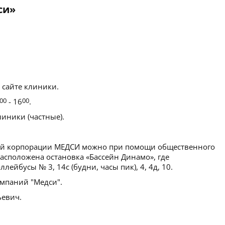
си»
 сайте клиники.
00
- 16
00
.
иники (частные).
ой корпорации МЕДСИ можно при помощи общественного
асположена остановка «Бассейн Динамо», где
ейбусы № 3, 14с (будни, часы пик), 4, 4д, 10.
мпаний "Медси".
евич.