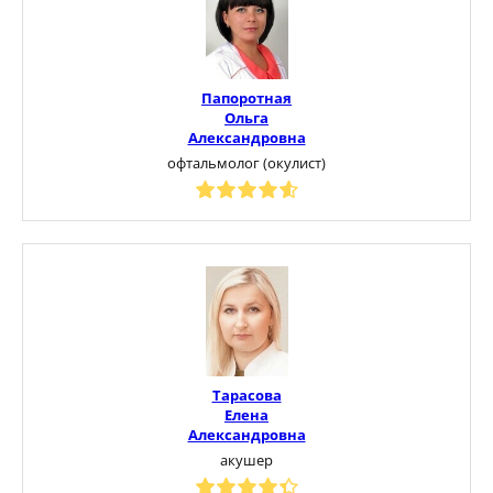
Папоротная
Ольга
Александровна
офтальмолог (окулист)
Тарасова
Елена
Александровна
акушер