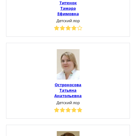
Титенок
Тамара
Ефимовна
Детский лор
Остроносова
Татьяна
Анатольевна
Детский лор