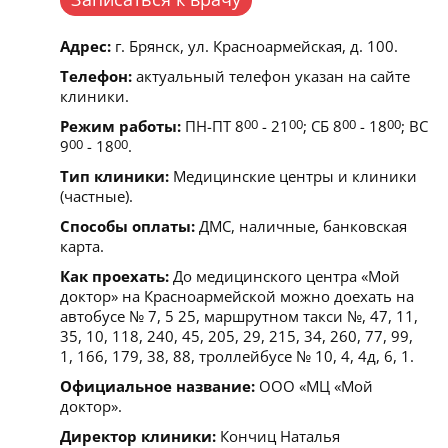
Адрес:
г. Брянск, ул. Красноармейская, д. 100.
Телефон:
актуальный телефон указан на сайте
клиники.
Режим работы:
ПН-ПТ 8
00
- 21
00
; СБ 8
00
- 18
00
; ВС
9
00
- 18
00
.
Тип клиники:
Медицинские центры и клиники
(частные).
Способы оплаты:
ДМС, наличные, банковская
карта.
Как проехать:
До медицинского центра «Мой
доктор» на Красноармейской можно доехать на
автобусе № 7, 5 25, маршрутном такси №, 47, 11,
35, 10, 118, 240, 45, 205, 29, 215, 34, 260, 77, 99,
1, 166, 179, 38, 88, троллейбусе № 10, 4, 4д, 6, 1.
Официальное название:
ООО «МЦ «Мой
доктор».
Директор клиники:
Кончиц Наталья