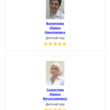
Волункова
Ирина
Николаевна
Детский лор
Сазонтова
Ирина
Вячеславовна
Детский лор