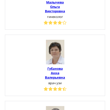
Малычева
Ольга
Викторовна
гинеколог
Губанова
Анна
Валерьевна
врач узи