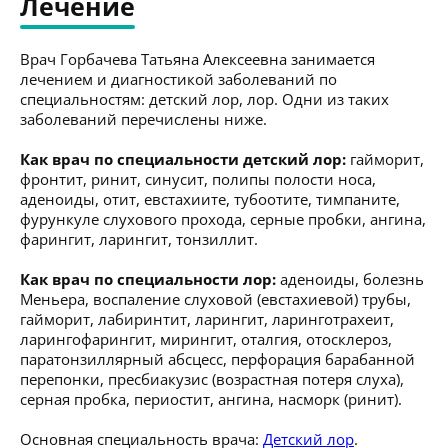
Лечение
Врач Горбачева Татьяна Алексеевна занимается
лечением и диагностикой заболеваний по
специальностям: детский лор, лор. Одни из таких
заболеваний перечислены ниже.
Как врач по специальности детский лор:
гайморит,
фронтит, ринит, синусит, полипы полости носа,
аденоиды, отит, евстахиите, тубоотите, тимпаните,
фурункуле слухового прохода, серные пробки, ангина,
фарингит, ларингит, тонзиллит.
Как врач по специальности лор:
аденоиды, болезнь
Меньера, воспаление слуховой (евстахиевой) трубы,
гайморит, лабиринтит, ларингит, ларинготрахеит,
ларингофарингит, мирингит, оталгия, отосклероз,
паратонзиллярный абсцесс, перфорация барабанной
перепонки, пресбиакузис (возрастная потеря слуха),
серная пробка, периостит, ангина, насморк (ринит).
Основная специальность врача:
Детский лор
.