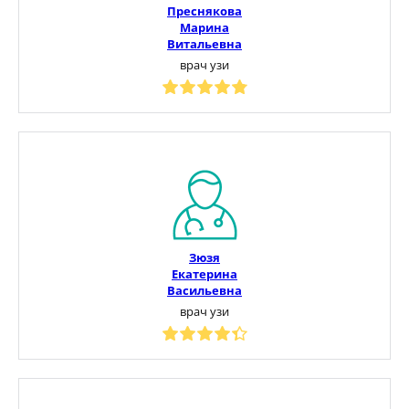
Преснякова
Марина
Витальевна
врач узи
Зюзя
Екатерина
Васильевна
врач узи