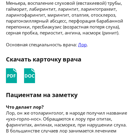
Меньера, воспаление слуховой (евстахиевой) трубы,
гайморит, лабиринтит, ларингит, ларинготрахеит,
ларингофарингит, мирингит, оталгия, отосклероз,
паратонзиллярный абсцесс, перфорация барабанной
перепонки, пресбиакузис (возрастная потеря слуха),
серная пробка, периостит, ангина, насморк (ринит).
Основная специальность врача:
Лор
.
Скачать карточку врача
Пациентам на заметку
Что делает лор?
Лор, он же отоларинголог, в народе получил название
«ухо-горло-нос». Обращаются к лору при отитах,
фарингитах, ангинах, насморке, при нарушении слуха.
В большинстве случаев лор занимается лечением