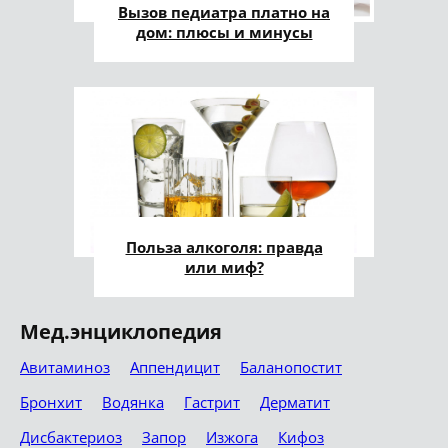
Вызов педиатра платно на
дом: плюсы и минусы
Польза алкоголя: правда
или миф?
Мед.энциклопедия
Авитаминоз
Аппендицит
Баланопостит
Бронхит
Водянка
Гастрит
Дерматит
Дисбактериоз
Запор
Изжога
Кифоз