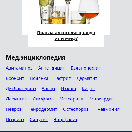
Польза алкоголя: правда
или миф?
Мед.энциклопедия
Авитаминоз
Аппендицит
Баланопостит
Бронхит
Водянка
Гастрит
Дерматит
Дисбактериоз
Запор
Изжога
Кифоз
Ларингит
Лимфома
Метеоризм
Миокардит
Невроз
Нейродермит
Остеопороз
Пневмония
Псориаз
Синусит
Энцефалит