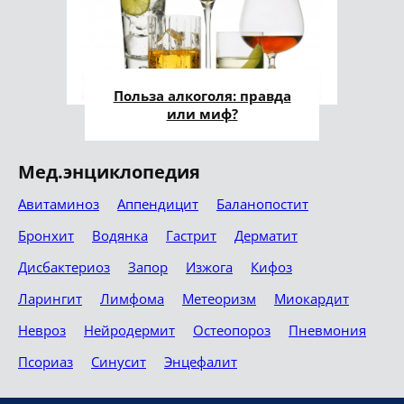
Польза алкоголя: правда
или миф?
Мед.энциклопедия
Авитаминоз
Аппендицит
Баланопостит
Бронхит
Водянка
Гастрит
Дерматит
Дисбактериоз
Запор
Изжога
Кифоз
Ларингит
Лимфома
Метеоризм
Миокардит
Невроз
Нейродермит
Остеопороз
Пневмония
Псориаз
Синусит
Энцефалит