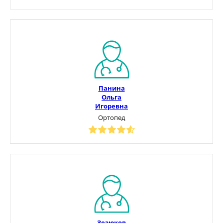
Панина
Ольга
Игоревна
Ортопед
Зезюков