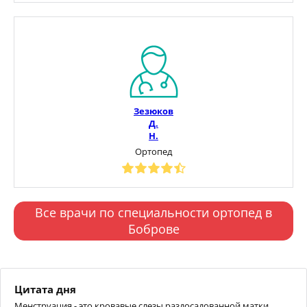
Зезюков
Д.
Н.
Ортопед
Все врачи по специальности ортопед в
Боброве
Цитата дня
Менструация - это кровавые слезы раздосадованной матки.