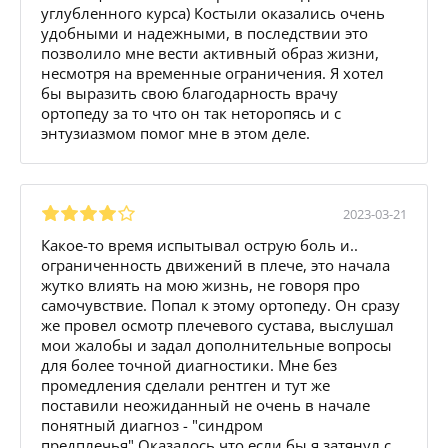
углубленного курса) Костыли оказались очень
удобными и надежными, в последствии это
позволило мне вести активный образ жизни,
несмотря на временные ограничения. Я хотел
бы выразить свою благодарность врачу
ортопеду за то что он так неторопясь и с
энтузиазмом помог мне в этом деле.
2023-03-21
Какое-то время испытывал острую боль и..
ограниченность движений в плече, это начала
жутко влиять на мою жизнь, не говоря про
самочувствие. Попал к этому ортопеду. Он сразу
же провел осмотр плечевого сустава, выслушал
мои жалобы и задал дополнительные вопросы
для более точной диагностики. Мне без
промедления сделали рентген и тут же
поставили неожиданный не очень в начале
понятный диагноз - "синдром
предплечья".Оказалось что если бы я затянул с