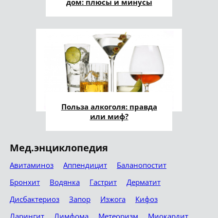
дом: плюсы и минусы
Польза алкоголя: правда
или миф?
Мед.энциклопедия
Авитаминоз
Аппендицит
Баланопостит
Бронхит
Водянка
Гастрит
Дерматит
Дисбактериоз
Запор
Изжога
Кифоз
Ларингит
Лимфома
Метеоризм
Миокардит