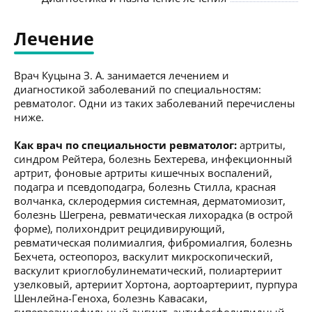
Лечение
Врач Куцына З. А. занимается лечением и
диагностикой заболеваний по специальностям:
ревматолог. Одни из таких заболеваний перечислены
ниже.
Как врач по специальности ревматолог:
артриты,
синдром Рейтера, болезнь Бехтерева, инфекционный
артрит, фоновые артриты кишечных воспалений,
подагра и псевдоподагра, болезнь Стилла, красная
волчанка, склеродермия системная, дерматомиозит,
болезнь Шегрена, ревматическая лихорадка (в острой
форме), полихондрит рецидивирующий,
ревматическая полимиалгия, фибромиалгия, болезнь
Бехчета, остеопороз, васкулит микроскопический,
васкулит криоглобулинематический, полиартериит
узелковый, артериит Хортона, аортоартериит, пурпура
Шенлейна-Геноха, болезнь Кавасаки,
гиперэозинофильный ангиит, антифосфолипидный