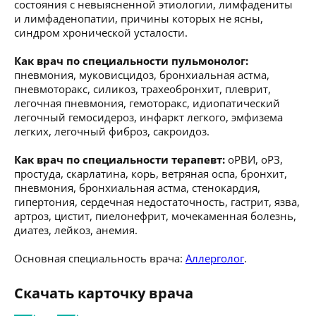
состояния с невыясненной этиологии, лимфадениты
и лимфаденопатии, причины которых не ясны,
синдром хронической усталости.
Как врач по специальности пульмонолог:
пневмония, муковисцидоз, бронхиальная астма,
пневмоторакс, силикоз, трахеобронхит, плеврит,
легочная пневмония, гемоторакс, идиопатический
легочный гемосидероз, инфаркт легкого, эмфизема
легких, легочный фиброз, сакроидоз.
Как врач по специальности терапевт:
оРВИ, оРЗ,
простуда, скарлатина, корь, ветряная оспа, бронхит,
пневмония, бронхиальная астма, стенокардия,
гипертония, сердечная недостаточность, гастрит, язва,
артроз, цистит, пиелонефрит, мочекаменная болезнь,
диатез, лейкоз, анемия.
Основная специальность врача:
Аллерголог
.
Скачать карточку врача