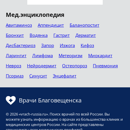
Мед.энциклопедия
Авитаминоз
Аппендицит
Баланопостит
Бронхит
Водянка
Гастрит
Дерматит
Дисбактериоз
Запор
Изжога
Кифоз
Ларингит
Лимфома
Метеоризм
Миокардит
Невроз
Нейродермит
Остеопороз
Пневмония
Псориаз
Синусит
Энцефалит
Врачи Благовещенска
© 2026 «vrach-russia.ru». Поиск врачей по всей России. Вы
можете узнать информацию о врачах из большинства клиник и
медицинских центров России. На сайте представлены
специалисты всех медицинских профилей.