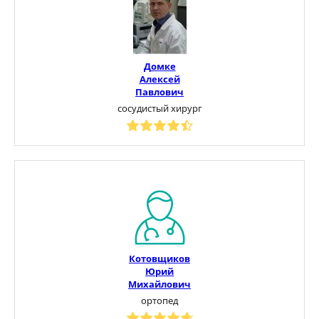
Домке
Алексей
Павлович
сосудистый хирург
Котовщиков
Юрий
Михайлович
ортопед