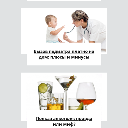
Вызов педиатра платно на
дом: плюсы и минусы
Польза алкоголя: правда
или миф?