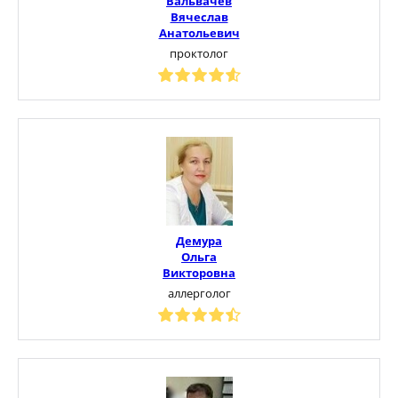
Вальвачев
Вячеслав
Анатольевич
проктолог
Демура
Ольга
Викторовна
аллерголог