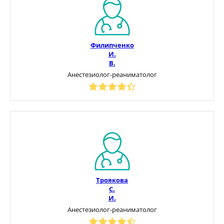
Филипченко
И.
В.
Анестезиолог-реаниматолог
Троякова
С.
И.
Анестезиолог-реаниматолог