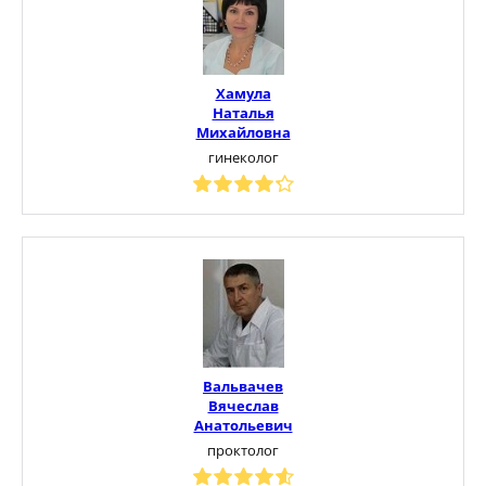
Хамула
Наталья
Михайловна
гинеколог
Вальвачев
Вячеслав
Анатольевич
проктолог