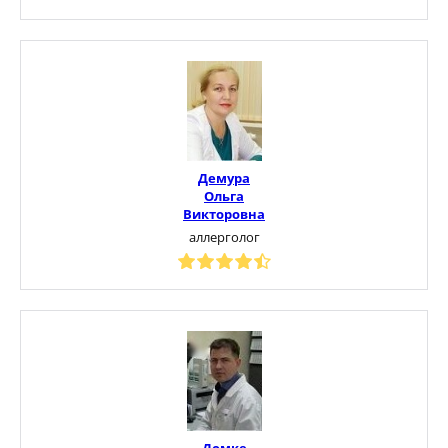
Демура
Ольга
Викторовна
аллерголог
Домке