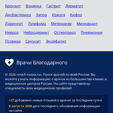
Бронхит
Водянка
Гастрит
Дерматит
Дисбактериоз
Запор
Изжога
Кифоз
Ларингит
Лимфома
Метеоризм
Миокардит
Невроз
Нейродермит
Остеопороз
Пневмония
Псориаз
Синусит
Энцефалит
Врачи Благодарного
© 2026 «vrach-russia.ru». Поиск врачей по всей России. Вы
можете узнать информацию о врачах из большинства клиник и
медицинских центров России. На сайте представлены
специалисты всех медицинских профилей.
+27
добавлено новых отзывов о врачах за последние сутки
9 августа 2026
дата последнего обновления информации
на сайте