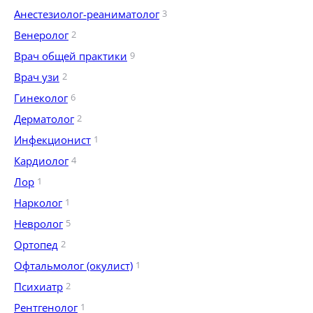
Анестезиолог-реаниматолог
3
Венеролог
2
Врач общей практики
9
Врач узи
2
Гинеколог
6
Дерматолог
2
Инфекционист
1
Кардиолог
4
Лор
1
Нарколог
1
Невролог
5
Ортопед
2
Офтальмолог (окулист)
1
Психиатр
2
Рентгенолог
1