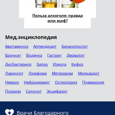
Польза алкоголя: правда
или миф?
Мед.энциклопедия
Авитаминоз
Аппендицит
Баланопостит
Бронхит
Водянка
Гастрит
Дерматит
Дисбактериоз
Запор
Изжога
Кифоз
Ларингит
Лимфома
Метеоризм
Миокардит
Невроз
Нейродермит
Остеопороз
Пневмония
Псориаз
Синусит
Энцефалит
Врачи Благодарного