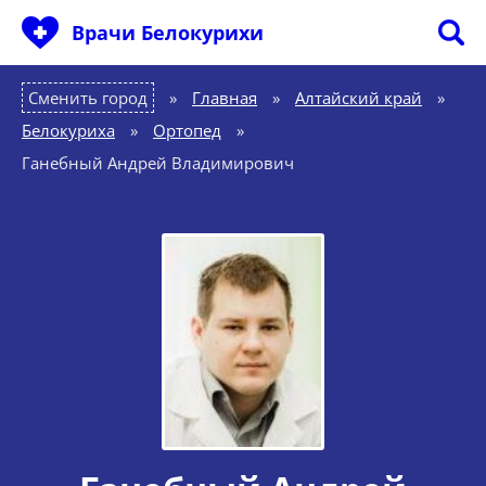
Врачи Белокурихи
Сменить город
Главная
»
Алтайский край
»
Белокуриха
»
Ортопед
»
Ганебный Андрей Владимирович