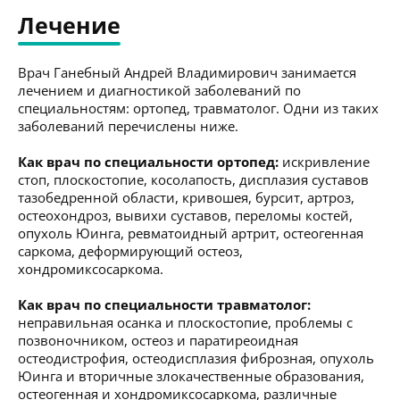
Лечение
Врач Ганебный Андрей Владимирович занимается
лечением и диагностикой заболеваний по
специальностям: ортопед, травматолог. Одни из таких
заболеваний перечислены ниже.
Как врач по специальности ортопед:
искривление
стоп, плоскостопие, косолапость, дисплазия суставов
тазобедренной области, кривошея, бурсит, артроз,
остеохондроз, вывихи суставов, переломы костей,
опухоль Юинга, ревматоидный артрит, остеогенная
саркома, деформирующий остеоз,
хондромиксосаркома.
Как врач по специальности травматолог:
неправильная осанка и плоскостопие, проблемы с
позвоночником, остеоз и паратиреоидная
остеодистрофия, остеодисплазия фиброзная, опухоль
Юинга и вторичные злокачественные образования,
остеогенная и хондромиксосаркома, различные