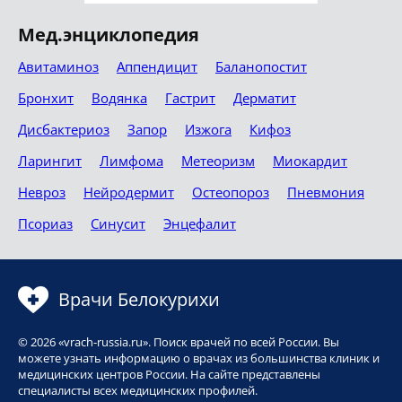
Мед.энциклопедия
Авитаминоз
Аппендицит
Баланопостит
Бронхит
Водянка
Гастрит
Дерматит
Дисбактериоз
Запор
Изжога
Кифоз
Ларингит
Лимфома
Метеоризм
Миокардит
Невроз
Нейродермит
Остеопороз
Пневмония
Псориаз
Синусит
Энцефалит
Врачи Белокурихи
© 2026 «vrach-russia.ru». Поиск врачей по всей России. Вы
можете узнать информацию о врачах из большинства клиник и
медицинских центров России. На сайте представлены
специалисты всех медицинских профилей.