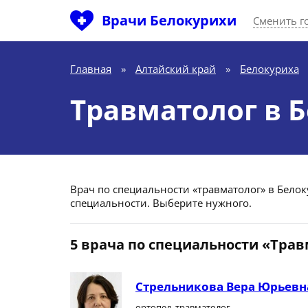
Врачи Белокурихи
Сменить г
Главная
»
Алтайский край
»
Белокуриха
Травматолог в 
Врач по специальности «травматолог» в Белоку
специальности. Выберите нужного.
5 врача по специальности «Тра
Стрельникова Вера Юрьевн
ортопед, травматолог