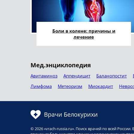
Боли в колене: причины и
лечение
Мед.энциклопедия
Авитаминоз
Аппендицит
Баланопостит
Лимфома
Метеоризм
Миокардит
Невро
Врачи Белокурихи
© 2026 «vrach-russia.ru». Поиск врачей по всей Росси