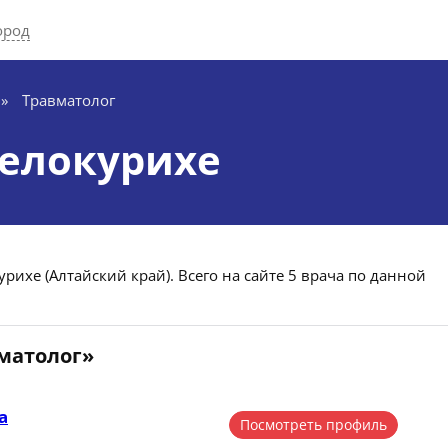
ород
»
Травматолог
Белокурихе
рихе (Алтайский край). Всего на сайте 5 врача по данной
вматолог»
а
Посмотреть профиль