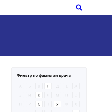
Фильтр по фамилии врача
А
Б
В
Г
Д
Е
Ж
З
И
К
Л
М
Н
О
П
Р
С
Т
У
Ф
Х