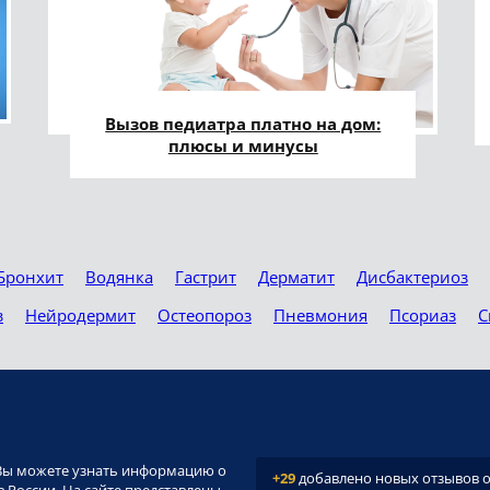
Вызов педиатра платно на дом:
плюсы и минусы
Бронхит
Водянка
Гастрит
Дерматит
Дисбактериоз
з
Нейродермит
Остеопороз
Пневмония
Псориаз
С
и. Вы можете узнать информацию о
+29
добавлено новых отзывов о 