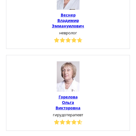
Веснер
Владимир
Эммануилович
невролог
Горелова
Ольга
Викторовна
гирудотерапевт