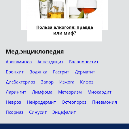
Польза алкоголя: правда
или миф?
Мед.энциклопедия
Авитаминоз
Аппендицит
Баланопостит
Бронхит
Водянка
Гастрит
Дерматит
Дисбактериоз
Запор
Изжога
Кифоз
Ларингит
Лимфома
Метеоризм
Миокардит
Невроз
Нейродермит
Остеопороз
Пневмония
Псориаз
Синусит
Энцефалит