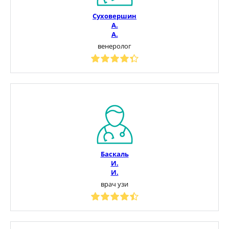
Суховершин
А.
А.
венеролог
Баскаль
И.
И.
врач узи