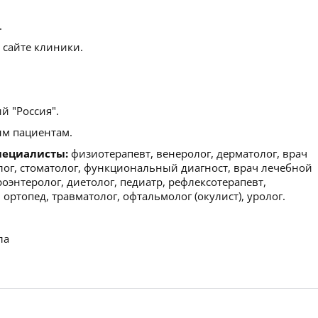
.
 сайте клиники.
й "Россия".
м пациентам.
пециалисты:
физиотерапевт, венеролог, дерматолог, врач
лог, стоматолог, функциональный диагност, врач лечебной
роэнтеролог, диетолог, педиатр, рефлексотерапевт,
 ортопед, травматолог, офтальмолог (окулист), уролог.
ла