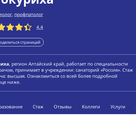
иолог
,
профпатолог
4.4
оделиться страницей
риха
, регион Алтайский край, работает по специальности
рачом, принимает в учреждении: санаторий «Россия». Стаж
рача: высшая. Ознакомиться со всей более подробной
ице ниже.
разование
Стаж
Отзывы
Коллеги
Услуги