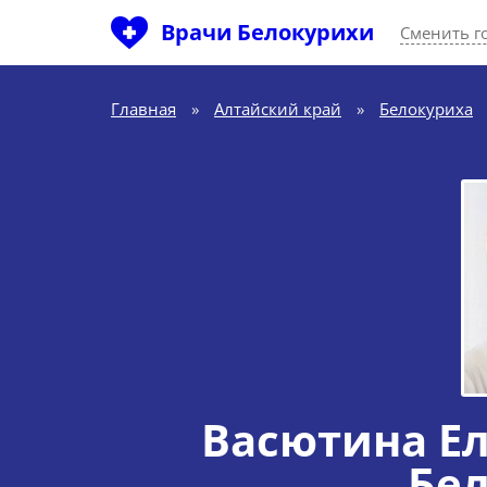
Врачи Белокурихи
Сменить г
Главная
»
Алтайский край
»
Белокуриха
Васютина Е
Бе