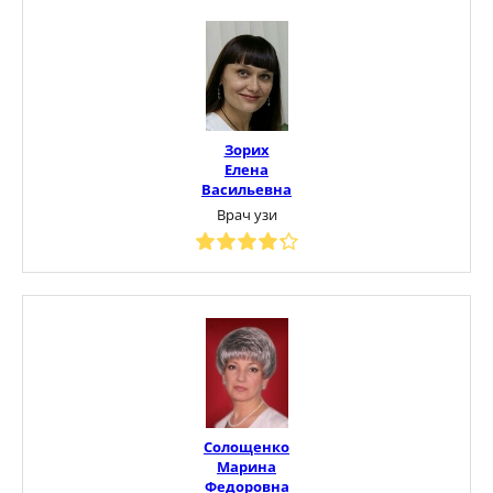
Зорих
Елена
Васильевна
Врач узи
Солощенко
Марина
Федоровна