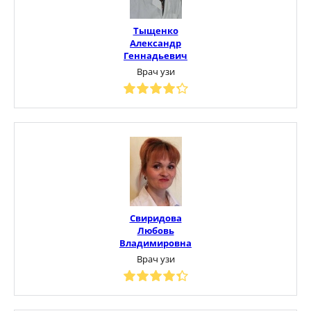
Тыщенко
Александр
Геннадьевич
Врач узи
Свиридова
Любовь
Владимировна
Врач узи