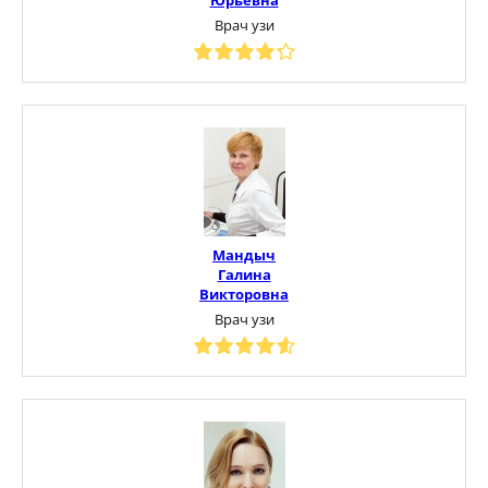
Врач узи
Мандыч
Галина
Викторовна
Врач узи