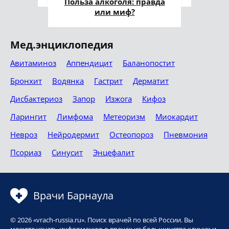
Польза алкоголя: правда
или миф?
Мед.энциклопедия
Авитаминоз
Аппендицит
Баланопостит
Бронхит
Водянка
Гастрит
Дерматит
Дисбактериоз
Запор
Изжога
Кифоз
Ларингит
Лимфома
Метеоризм
Миокардит
Невроз
Нейродермит
Остеопороз
Пневмония
Псориаз
Синусит
Энцефалит
Врачи Барнаула
© 2026 «vrach-russia.ru». Поиск врачей по всей России. Вы