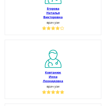
Егорова
Наталья
Викторовна
врач узи
Ковтанюк
Инна
Леонидовна
врач узи