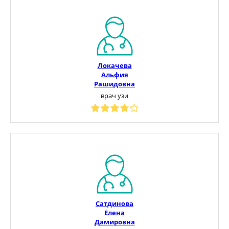
Локачева
Альфия
Рашидовна
врач узи
Сатдинова
Елена
Дамировна