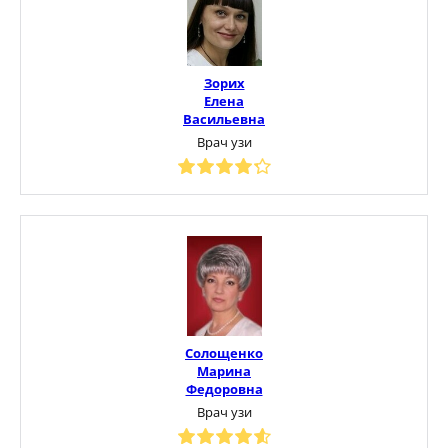
Зорих
Елена
Васильевна
Врач узи
Солощенко
Марина
Федоровна
Врач узи