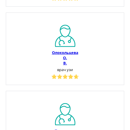
Олокольцева
О.
В.
врач узи