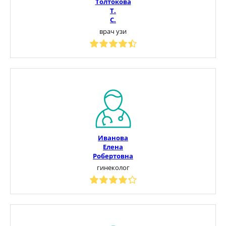
Толтокова
Т.
С.
врач узи
Иванова
Елена
Робертовна
гинеколог