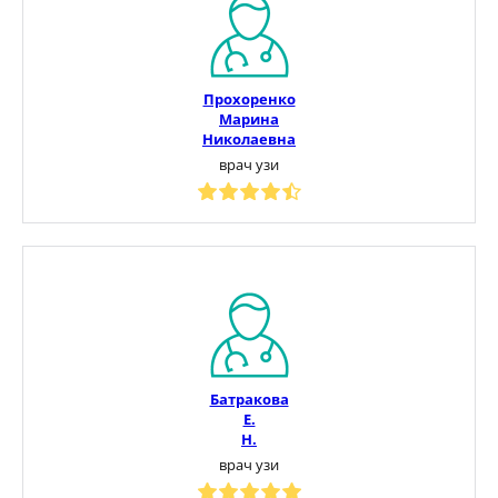
Прохоренко
Марина
Николаевна
врач узи
Батракова
Е.
Н.
врач узи