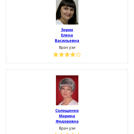
Зорих
Елена
Васильевна
Врач узи
Солощенко
Марина
Федоровна
Врач узи