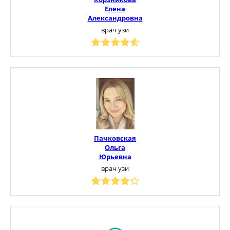
Елена
Александровна
врач узи
Пачковская
Ольга
Юрьевна
врач узи