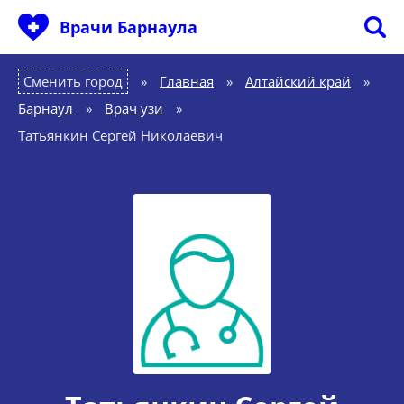
Врачи Барнаула
Сменить город
Главная
»
Алтайский край
»
Барнаул
»
Врач узи
»
Татьянкин Сергей Николаевич