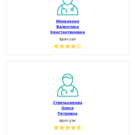
Моисеенко
Валентина
Константиновна
врач узи
Стрельникова
Олеся
Петровна
врач узи