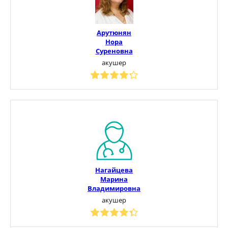
Арутюнян
Нора
Суреновна
акушер
Нагайцева
Марина
Владимировна
акушер