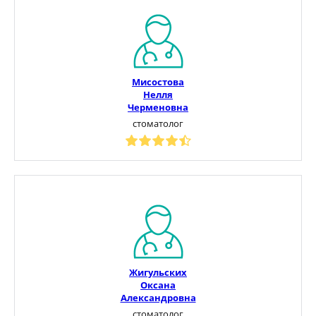
Мисостова
Нелля
Черменовна
стоматолог
Жигульских
Оксана
Александровна
стоматолог