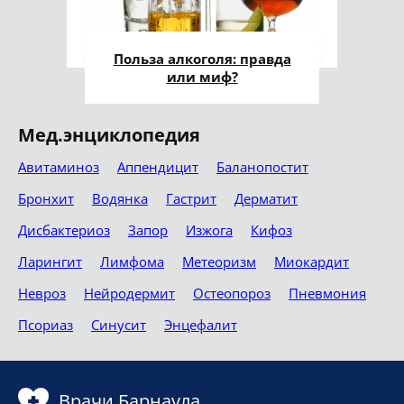
Польза алкоголя: правда
или миф?
Мед.энциклопедия
Авитаминоз
Аппендицит
Баланопостит
Бронхит
Водянка
Гастрит
Дерматит
Дисбактериоз
Запор
Изжога
Кифоз
Ларингит
Лимфома
Метеоризм
Миокардит
Невроз
Нейродермит
Остеопороз
Пневмония
Псориаз
Синусит
Энцефалит
Врачи Барнаула