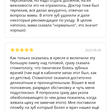
персоналом, но надо отдать должное, на их
вежливости это не отразилось. Доктор тоже был
терпелив, всё делал аккуратно, отвечал на
вопросы мамы. В итоге зуб удалили и дали
некоторые рекомендации по уходу. В целом
неплохо, мама сказала "нормально", это значит
хорошо)
2022-09-30
Как только оказалась в кресле и включили эту
большую лампу над головой, сразу сказала
стоматологу, что панически боюсь зубных
врачей (там ещё в кабинете запах этот был, как
из детства). Стоматолог оказался достаточно
деликатным и проницательным. Вошел в мое
положение, разрядил обстановку и чуть меня
подуспокоил. Я попросила сразу два укола
обезболивающего (о чем дома пожалела, когда
жевала щеку не замечая этого). Мне поставили
пломбу на зуб который болел и врач нашел ещё