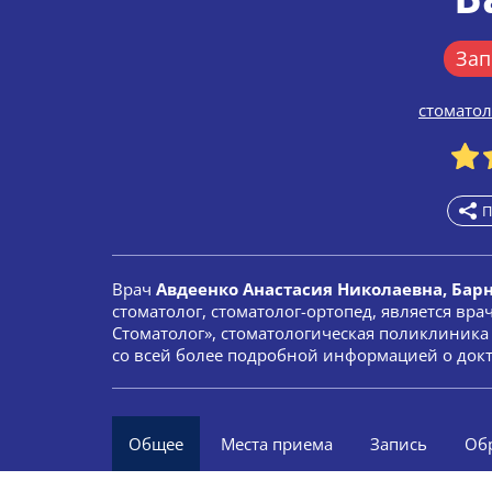
Зап
стоматол
П
Врач
Авдеенко Анастасия Николаевна, Бар
стоматолог, стоматолог-ортопед, является в
Стоматолог», стоматологическая поликлиника 
со всей более подробной информацией о докт
Общее
Места приема
Запись
Об