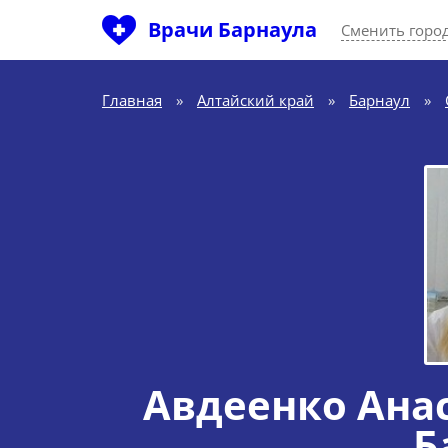
Врачи Барнаула
Сменить горо
Главная
»
Алтайский край
»
Барнаул
»
Авдеенко Ана
Б