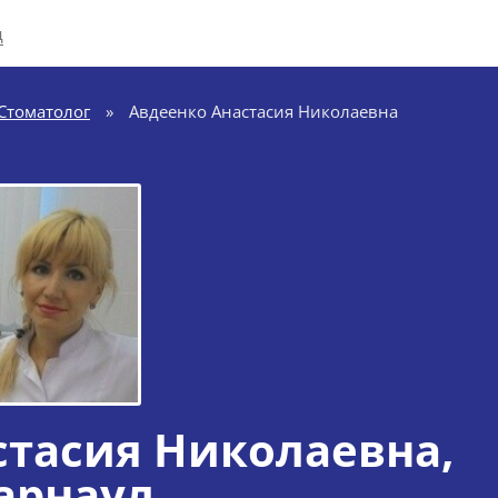
д
Стоматолог
»
Авдеенко Анастасия Николаевна
стасия Николаевна
,
арнаул