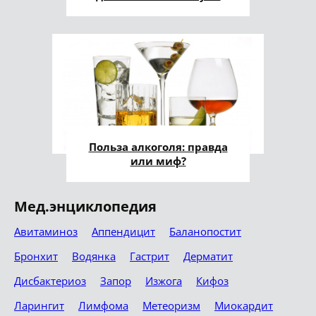
Польза алкоголя: правда
или миф?
Мед.энциклопедия
Авитаминоз
Аппендицит
Баланопостит
Бронхит
Водянка
Гастрит
Дерматит
Дисбактериоз
Запор
Изжога
Кифоз
Ларингит
Лимфома
Метеоризм
Миокардит