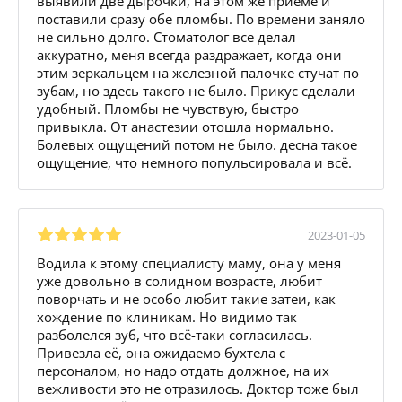
выявили две дырочки, на этом же приеме и
поставили сразу обе пломбы. По времени заняло
не сильно долго. Стоматолог все делал
аккуратно, меня всегда раздражает, когда они
этим зеркальцем на железной палочке стучат по
зубам, но здесь такого не было. Прикус сделали
удобный. Пломбы не чувствую, быстро
привыкла. От анастезии отошла нормально.
Болевых ощущений потом не было. десна такое
ощущение, что немного попульсировала и всё.
2023-01-05
Водила к этому специалисту маму, она у меня
уже довольно в солидном возрасте, любит
поворчать и не особо любит такие затеи, как
хождение по клиникам. Но видимо так
разболелся зуб, что всё-таки согласилась.
Привезла её, она ожидаемо бухтела с
персоналом, но надо отдать должное, на их
вежливости это не отразилось. Доктор тоже был