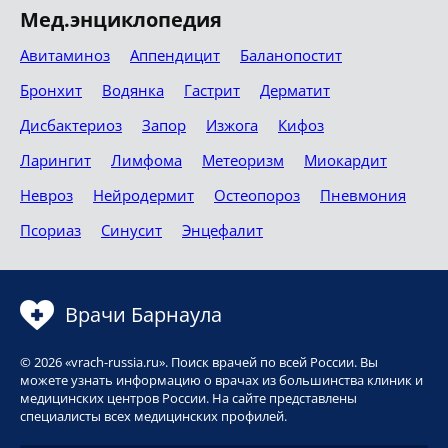
Мед.энциклопедия
Авитаминоз
Аппендицит
Баланопостит
Бронхит
Водянка
Гастрит
Дерматит
Дисбактериоз
Запор
Изжога
Кифоз
Ларингит
Лимфома
Метеоризм
Миокардит
Невроз
Нейродермит
Остеопороз
Пневмония
Псориаз
Синусит
Энцефалит
Врачи Барнаула
© 2026 «vrach-russia.ru». Поиск врачей по всей России. Вы
можете узнать информацию о врачах из большинства клиник и
медицинских центров России. На сайте представлены
специалисты всех медицинских профилей.