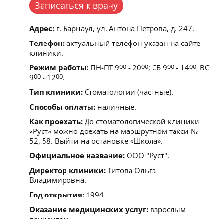
Записаться к врачу
Адрес:
г. Барнаул, ул. Антона Петрова, д. 247.
Телефон:
актуальный телефон указан на сайте
клиники.
Режим работы:
ПН-ПТ 9
00
- 20
00
; СБ 9
00
- 14
00
; ВС
9
00
- 12
00
.
Тип клиники:
Стоматологии (частные).
Способы оплаты:
наличные.
Как проехать:
До стоматологической клиники
«Руст» можно доехать на маршрутном такси №
52, 58. Выйти на остановке «Школа».
Официальное название:
ООО "Руст".
Директор клиники:
Титова Ольга
Владимировна.
Год открытия:
1994.
Оказание медицинских услуг:
взрослым
пациентам.