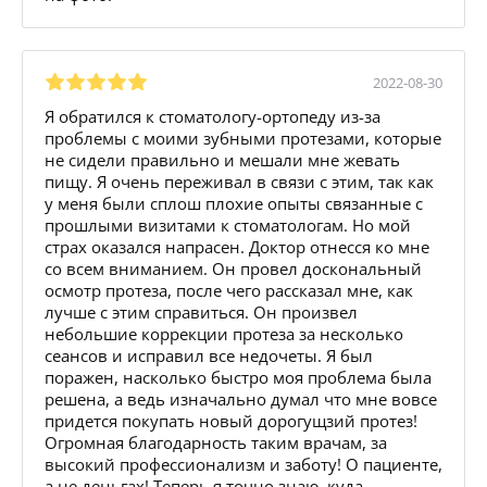
2022-08-30
Я обратился к стоматологу-ортопеду из-за
проблемы с моими зубными протезами, которые
не сидели правильно и мешали мне жевать
пищу. Я очень переживал в связи с этим, так как
у меня были сплош плохие опыты связанные с
прошлыми визитами к стоматологам. Но мой
страх оказался напрасен. Доктор отнесся ко мне
со всем вниманием. Он провел доскональный
осмотр протеза, после чего рассказал мне, как
лучше с этим справиться. Он произвел
небольшие коррекции протеза за несколько
сеансов и исправил все недочеты. Я был
поражен, насколько быстро моя проблема была
решена, а ведь изначально думал что мне вовсе
придется покупать новый дорогущзий протез!
Огромная благодарность таким врачам, за
высокий профессионализм и заботу! О пациенте,
а не деньгах! Теперь я точно знаю, куда