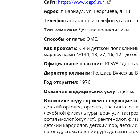
Сайт:
https://www.dgp9.ru/
Адрес:
г. Барнаул, ул. Георгиева, д. 13.
Телефон:
актуальный телефон указан на
Тип клиники:
Детские поликлиники.
Способы оплаты:
ОМС.
Как проехать:
К 9-й детской поликлиник
маршрутками №144, 18, 27, 16, 121 до о
Официальное название:
КГБУЗ "Детска
Директор клиники:
Голдаев Вячеслав Ви
Год открытия:
1976.
Оказание медицинских услуг:
детям.
В клинике ведут прием следующие с
детский ортопед, ортопед, травматолог, 
лечебной физкультуры, врач узи, гастро
офтальмолог (окулист), рентгенолог, фи
детский кардиолог, детский лор, детский
логопед, стоматолог-хирург, детский сто