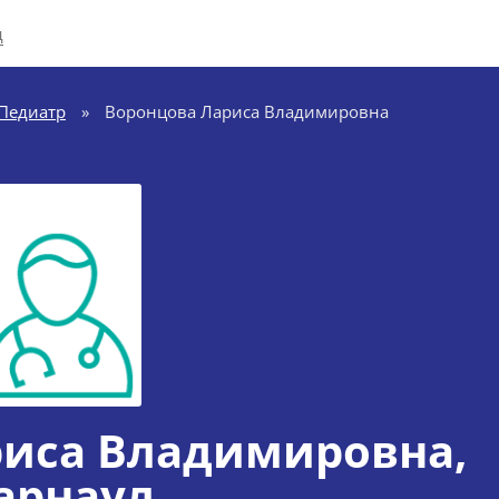
д
Педиатр
»
Воронцова Лариса Владимировна
риса Владимировна
,
арнаул