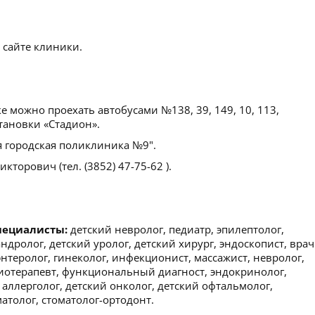
 сайте клиники.
е можно проехать автобусами №138, 39, 149, 10, 113,
становки «Стадион».
я городская поликлиника №9".
кторович (тел. (3852) 47-75-62 ).
пециалисты:
детский невролог, педиатр, эпилептолог,
андролог, детский уролог, детский хирург, эндоскопист, врач
энтеролог, гинеколог, инфекционист, массажист, невролог,
зиотерапевт, функциональный диагност, эндокринолог,
 аллерголог, детский онколог, детский офтальмолог,
матолог, стоматолог-ортодонт.