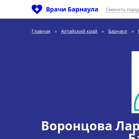
Врачи Барнаула
Сменить горо
Главная
»
Алтайский край
»
Барнаул
»
Воронцова Ла
Б