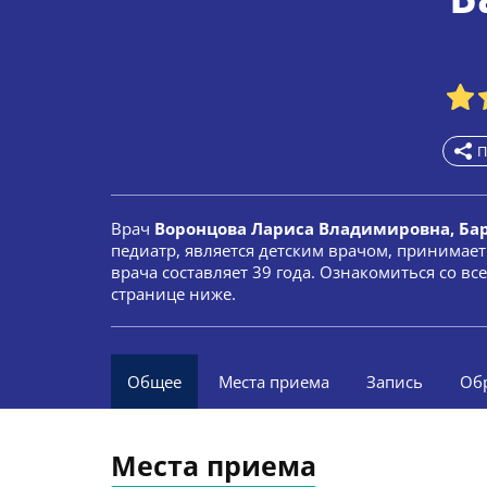
П
Врач
Воронцова Лариса Владимировна, Ба
педиатр, является детским врачом, принимае
врача составляет 39 года. Ознакомиться со в
странице ниже.
Общее
Места приема
Запись
Об
Места приема