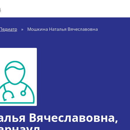
д
Педиатр
»
Мошкина Наталья Вячеславовна
лья Вячеславовна
,
арнаул