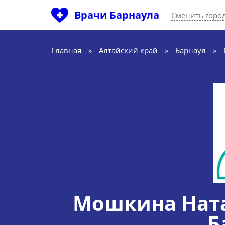
Врачи Барнаула
Сменить горо
Главная
»
Алтайский край
»
Барнаул
»
Мошкина Ната
Б