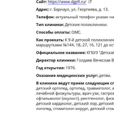
Сайт:
https://www.dgp9.ru/
Адрес:
г. Барнаул, ул. Георгиева, д. 13.
Телефон:
актуальный телефон указан на
Тип клиники:
Детские поликлиники.
Способы оплаты:
ОМС.
Как проехать:
К 9-й детской поликлиник
маршрутками №144, 18, 27, 16, 121 до о
Официальное название:
КГБУЗ "Детска
Директор клиники:
Голдаев Вячеслав Ви
Год открытия:
1976.
Оказание медицинских услуг:
детям.
В клинике ведут прием следующие с
детский ортопед, ортопед, травматолог, 
лечебной физкультуры, врач узи, гастро
офтальмолог (окулист), рентгенолог, фи
детский кардиолог, детский лор, детский
логопед, стоматолог-хирург, детский сто