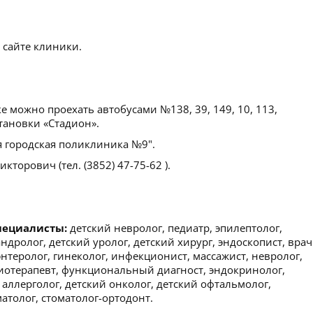
 сайте клиники.
е можно проехать автобусами №138, 39, 149, 10, 113,
становки «Стадион».
я городская поликлиника №9".
кторович (тел. (3852) 47-75-62 ).
пециалисты:
детский невролог, педиатр, эпилептолог,
андролог, детский уролог, детский хирург, эндоскопист, врач
энтеролог, гинеколог, инфекционист, массажист, невролог,
зиотерапевт, функциональный диагност, эндокринолог,
 аллерголог, детский онколог, детский офтальмолог,
матолог, стоматолог-ортодонт.