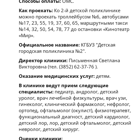
Способы оплаты:
ОМС.
Как проехать:
Ко 2-й детской поликлинике
можно проехать троллейбусом №6, автобусами
№17, 23, 55, 19, 37, 60, 65, маршрутными такси
№14, 32, 50, 54, 78, 77 до остановки «Кинотеатр
«Мир».
Официальное название:
КГБУЗ "Детская
городская поликлиника №2".
Директор клиники:
Письменная Светлана
Викторовна (тел. (3852) 62-37-76 ).
Оказание медицинских услуг:
детям.
В клинике ведут прием следующие
специалисты:
педиатр, андролог, детский
уролог, врач лечебной физкультуры, врач узи,
гинеколог, клинический фармаколог, нефролог,
ортопед, офтальмолог (окулист), физиотерапевт,
функциональный диагност, детский кардиолог,
детский лор, лор, детский офтальмолог, детский
невролог, детский хирург.
Оценки клиники: