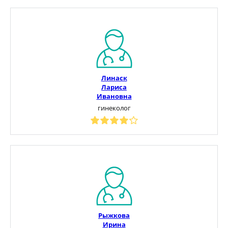
Линаск
Лариса
Ивановна
гинеколог
Рыжкова
Ирина